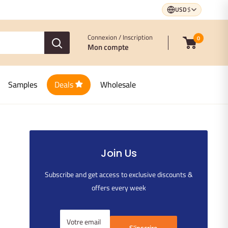
USD
$
Connexion / Inscription
0
Mon compte
Samples
Deals
Wholesale
Join Us
Subscribe and get access to exclusive discounts &
offers every week
Votre email
S'inscrire