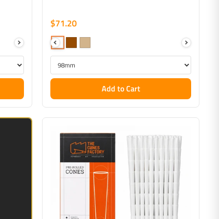
$71.20
Add to Cart