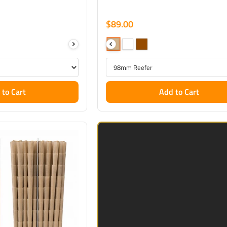
$89.00
 to Cart
Add to Cart