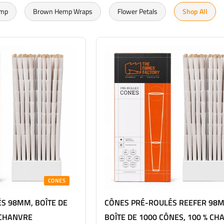
emp
Brown Hemp Wraps
Flower Petals
Shop All
CONES
S 98MM, BOÎTE DE
CÔNES PRÉ-ROULÉS REEFER 98
 CHANVRE
BOÎTE DE 1000 CÔNES, 100 % CH