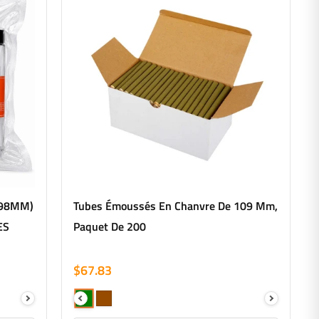
(98MM)
Tubes Émoussés En Chanvre De 109 Mm,
ES
Paquet De 200
$67.83