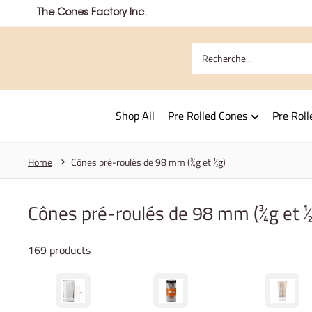
Passer
The Cones Factory Inc.
au
contenu
Shop All
Pre Rolled Cones
Pre Roll
Home
Cônes pré-roulés de 98 mm (¾g et ½g)
Cônes pré-roulés de 98 mm (¾g et ½
169 products