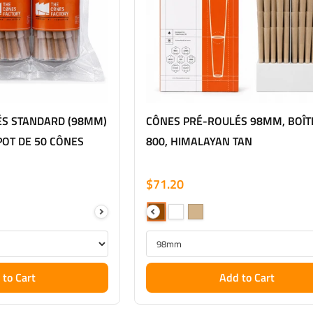
ÉS STANDARD (98MM)
CÔNES PRÉ-ROULÉS 98MM, BOÎT
 POT DE 50 CÔNES
800, HIMALAYAN TAN
$71.20
 to Cart
Add to Cart