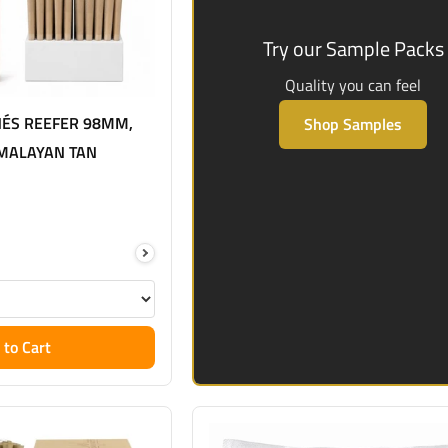
Try our Sample Packs
Quality you can feel
ÉS REEFER 98MM,
Shop Samples
IMALAYAN TAN
 to Cart