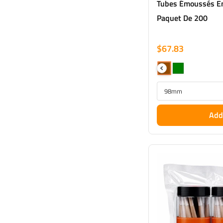
Tubes Émoussés E
Paquet De 200
$67.83
Add