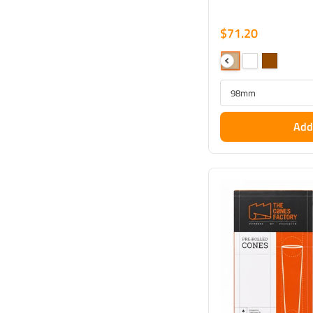
$71.20
Add